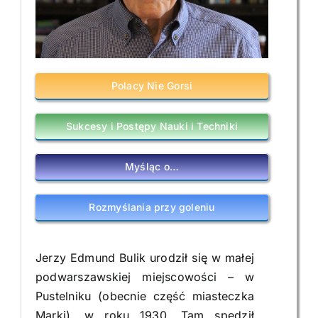
Polacy Nie Gorsi
Sukcesy i Postępy Nauki i Techniki
Myśląc o…
Rozmyślania przy goleniu
Jerzy Edmund Bulik urodził się w małej
podwarszawskiej miejscowości – w
Pustelniku (obecnie część miasteczka
Marki), w roku 1930. Tam spędził