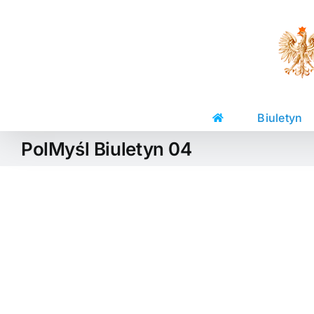
Skip
to
content
Biuletyn
PolMyśl Biuletyn 04